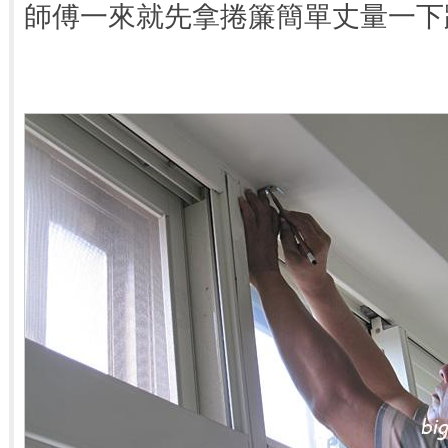
師傅一來就先拿捲簾簡單丈量一下