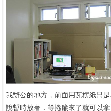
我辦公的地方，前面用瓦楞紙只是
說暫時放著，等捲簾來了就可以拿