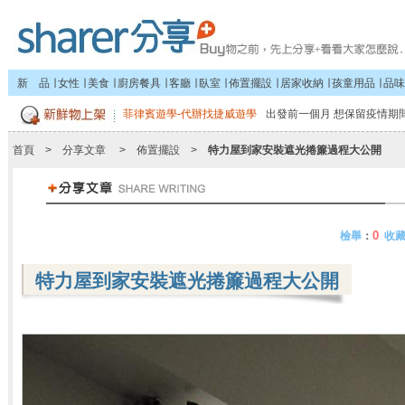
新 品
∣
女性
∣
美食
∣
廚房餐具
∣
客廳
∣
臥室
∣
佈置擺設
∣
居家收納
∣
孩童用品
∣
品味
菲律賓遊學-代辦找捷威遊學
出發前一個月 想保留疫情期間
首頁
>
分享文章
>
佈置擺設
>
特力屋到家安裝遮光捲簾過程大公開
0
檢舉
：
收
特力屋到家安裝遮光捲簾過程大公開