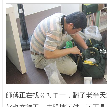
師傅正在找ㄍㄟㄒ一，翻了老半天