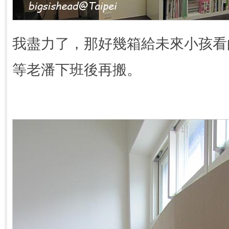
我盡力了，那好幾箱給未來小孩看
等老潘下班後再搬。