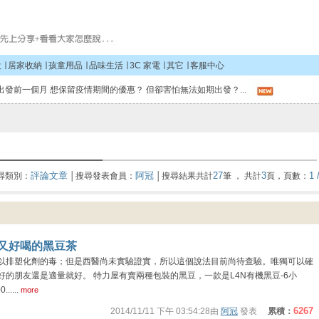
設
∣
居家收納
∣
孩童用品
∣
品味生活
∣
3C 家電
∣
其它
∣
客服中心
出發前一個月 想保留疫情期間的優惠？ 但卻害怕無法如期出發？...
評論文章
阿冠
27
3
1 
尋類別：
│搜尋
發表會員
：
│搜尋結果共計
筆 ， 共計
頁，頁數：
又好喝的黑豆茶
以排塑化劑的毒；但是西醫尚未實驗證實，所以這個說法目前尚待查驗。唯獨可以確
的朋友還是適量就好。 特力屋有賣兩種包裝的黑豆，一款是L4N有機黑豆-6小
....
more
6267
2014/11/11 下午 03:54:28由
阿冠
發表
累積：