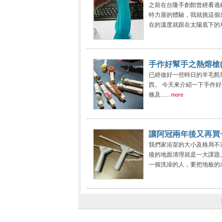
之前在台隆手創館曾經看過
特力屋的體驗，我就挑這個
在的溫度就跟在太陽底下的車廂沒
手作好幫手之熱熔槍(
已經做好一些時日的羊毛氈
西。 今天來介紹一下手作好伙
條及......
more
讓阿冠兩年後又再買
我們家浴室的大小及格局不
後的地面清理就是一大課題。
一個洗澡的人，要把地板的水刮乾