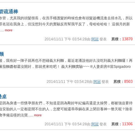
管疏通棒
水管，尤其我的頭髮很長，在洗手檯護髮的時候也會有頭髮趁機流進去排水孔，所以
罪名冠在我身上，但沒想到今天的實驗反而幫我平反了，母哈哈哈哈！ 這個月的新
..
more
13870
2014/11/11 下午 03:54:28由
阿冠
發表
累積：
麵
後，我有好一陣子就再也不想碰義大利麵，最近老潘說他好久沒吃到義大利麵囉！再
麵醬都還沒開封，那就煮來吃吧！ 義大利麵實驗~~~ ®人妻廚房®當Spigadoro
8503
2014/11/11 下午 03:54:28由
阿冠
發表
累積：
疊桌
是因為身邊一些懷孕朋友們，不知道是因為剛好年紀偏高還是太操勞，都被強迫要待
迫安胎的人一定都是閒不住的人，怎麼可能還乖乖躺在床上閉目養神一整天呢？除非
備這樣的法寶......
more
11306
2014/11/11 下午 03:54:28由
阿冠
發表
累積：