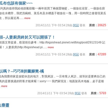
菜瓜布也該有個家~~~
系列真的值得我給他鼓勵鼓勵~~兩年前買了兩個置物籃，一個放在浴室，一個放在廚
放在水槽旁，我把洗碗精、菜瓜布及水槽蓋子都放在一塊，用一段時間之後發現菜瓜
所以最近再......
more
20625
2014/11/11 下午 03:54:28由
阿冠
發表
累積：
頭--人妻廚房終於又可以開張了！
歡迎前往參考：http://bigsishead.pixnet.net/blog/post/29123149 記
(http://bigsishead.pi......
more
47289
2014/11/11 下午 03:54:28由
阿冠
發表
累積：
嗎？--巧巧Ⅲ拼圖腳凳-橘
..因為我覺得家是放鬆休息的地方，對我來說，一旦有客人來訪，就等於是要將自己的
的是要挑過的郎客才能來喔！sorry~~~ 我們家現況：地面架高木地板，桌子是矮
.
more
5769
2014/11/11 下午 03:54:28由
阿冠
發表
累積：
去塵靈