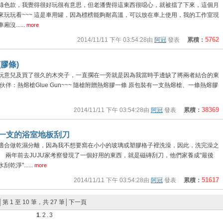
綠色款，我覺得很好玩很有意思，但老潘覺得這東西很噁心，就被擋了下來，這個月
來玩玩看~~~ 這是車用罐，因為標榜能夠耐高溫，可以放在車上使用，我的工作室現
......
more
5762
2014/11/11 下午 03:54:28由
阿冠
發表
累積：
膠條)
玩意兒及買了很久的木夾子，一直擱在一旁就是因為我當時手邊缺了將兩者結合的東
伴：熱熔槍Glue Gun~~~ 隨槍附贈熱熔膠一條 原包裝有一支熱熔槍、一條熱熔膠
38369
2014/11/11 下午 03:54:28由
阿冠
發表
累積：
一支的浴室地板刮刀
適合做乾濕分離，因為我不想要窩在小小的玻璃或塑膠格子裡洗澡，因此，洗完澡之
 兩年前去JUJU家考察發現了一個好用的東西，就是磁磚刮刀，他們家養成"最後
淨"......
more
51617
2014/11/11 下午 03:54:28由
阿冠
發表
累積：
│第 1 至 10 筆，共 27 筆│
下一頁
1
.
2
.
3