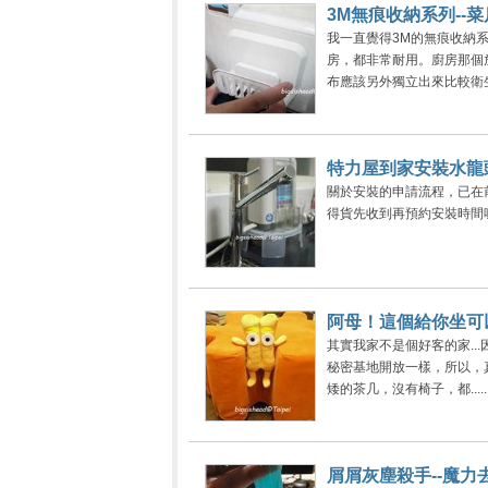
3M無痕收納系列--
我一直覺得3M的無痕收納
房，都非常耐用。廚房那個
布應該另外獨立出來比較衛生，
特力屋到家安裝水龍
關於安裝的申請流程，已在前面文章提過，
得貨先收到再預約安裝時間喔！ 人妻廚房
阿母！這個給你坐可以
其實我家不是個好客的家.
秘密基地開放一樣，所以，真
矮的茶几，沒有椅子，都.....
屑屑灰塵殺手--魔力