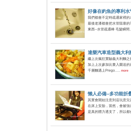
好像在釣魚的專利水
我們都會不定時疏通家裡的
最後老潘都會把水管阻塞的
東西--水管疏通棒 毛髮瞬間....
達樂汽車造型義大利
繼上次瘋狂實驗義大利麵之
加上上次參加比賽入圍送的蕃茄
千層麵遇上Prego......
more
懶人必備--多功能折
其實會開始注意到這玩意兒
在床上安胎，當然，會被強
是真的體力透支了，所以都會準