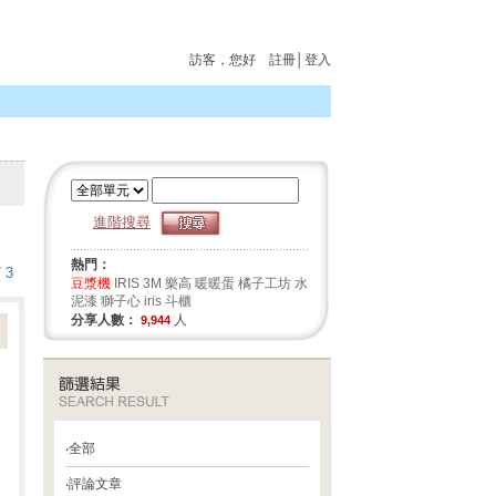
訪客
，您好
註冊
│
登入
進階搜尋
熱門：
/ 3
豆漿機
IRIS
3M
樂高
暖暖蛋
橘子工坊
水
泥漆
獅子心
iris 斗櫃
分享人數：
人
9,944
‧
全部
‧
評論文章