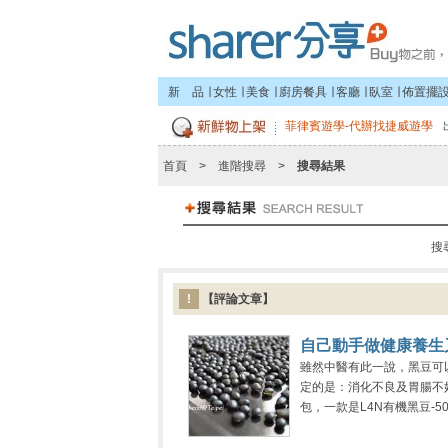
新 品
∣
女性
∣
美食
∣
廚房餐具
∣
客廳
∣
臥室
∣
佈置擺
菲律賓遊學-代辦找捷威遊學
首頁
>
進階搜尋
>
搜尋結果
搜
!
【評論文章】
自己動手做健康養生
雖然中醫有此一說，黑豆可
定的是：消化不良及胃腸不好
包，一款是L4N有機黑豆-500..