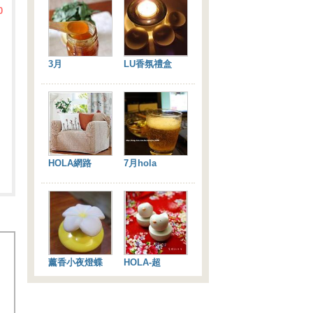
0
3月
LU香氛禮盒
HOLA網路
7月hola
薰香小夜燈蝶
HOLA-超