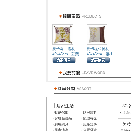
夏卡堤亞抱枕
夏卡堤亞抱枕
45x45cm - 彩葉
45x45cm - 銀柳
居家生活
3C
‧
收納傢俱
‧
臥房寢具
‧
生活家
‧
客餐廳織品
‧
蠟燭香氛
美妝
‧
廚用鍋具
‧
風格燈飾
‧
居家清潔
‧
佈置擺設