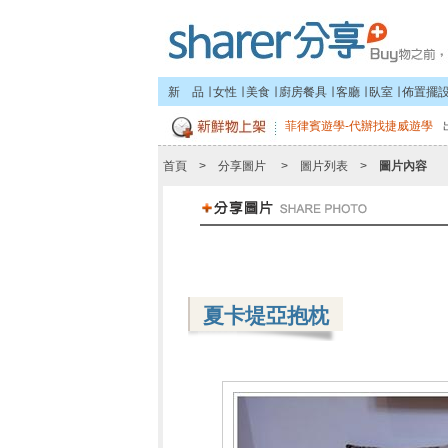
新 品
∣
女性
∣
美食
∣
廚房餐具
∣
客廳
∣
臥室
∣
佈置擺
菲律賓遊學-代辦找捷威遊學
首頁
>
分享圖片
>
圖片列表
>
圖片內容
夏卡堤亞抱枕