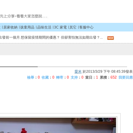
設
∣
居家收納
∣
孩童用品
∣
品味生活
∣
3C 家電
∣
其它
∣
客服中心
出發前一個月 想保留疫情期間的優惠？ 但卻害怕無法如期出發？...
愛米
於2013/3/29 下午 08:45:39發表
0
0
0
0
1
652
檢舉
：
收藏
：
轉寄
：
支持
：
當日：
累積：
我要回應