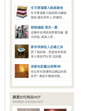
冬天要溫暖入眠就靠他
冬天要溫暖入眠就靠法蘭絨
毯啦,舖在床單上,舒服到...
節能減碳.清涼一夏-
這幾年全球因為聖嬰現象..夏
天的熱..真讓人受...
家有孕婦老人必備之浴
買了個好物，想趕快寫來跟
孕人朋友們分享 話說懶...
居家色彩魔法美學/特
各位有在發摟熊朵網誌的朋
友們~ 應該不難發現熊...