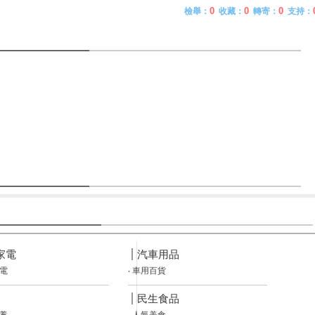
0
0
0
檢舉
：
收藏
：
轉寄
：
支持
：
 家電
汽車用品
電
‧
車用百貨
民生食品