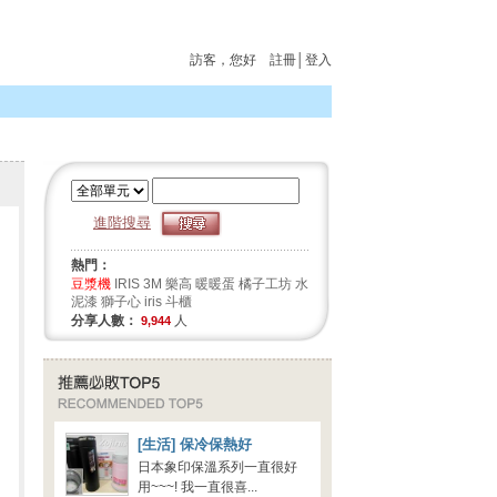
訪客
，您好
註冊
│
登入
進階搜尋
熱門：
豆漿機
IRIS
3M
樂高
暖暖蛋
橘子工坊
水
泥漆
獅子心
iris 斗櫃
分享人數：
人
9,944
[生活] 保冷保熱好
日本象印保溫系列一直很好
用~~~! 我一直很喜...