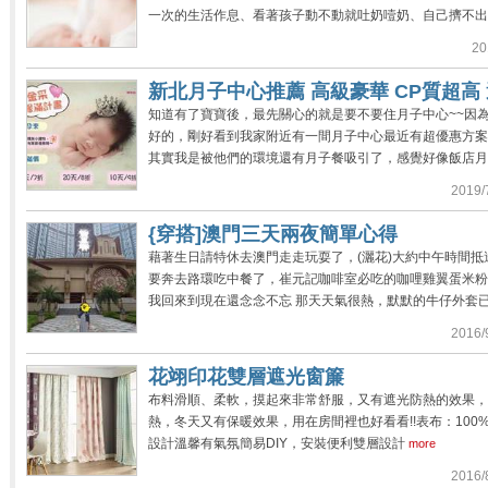
一次的生活作息、看著孩子動不動就吐奶噎奶、自己擠不出奶
20
新北月子中心推薦 高級豪華 CP質超高
知道有了寶寶後，最先關心的就是要不要住月子中心~~因
好的，剛好看到我家附近有一間月子中心最近有超優惠方案!
其實我是被他們的環境還有月子餐吸引了，感覺好像飯店月子
2019/
{穿搭]澳門三天兩夜簡單心得
藉著生日請特休去澳門走走玩耍了，(灑花)大約中午時間
要奔去路環吃中餐了，崔元記咖啡室必吃的咖哩雞翼蛋米粉
我回來到現在還念念不忘 那天天氣很熱，默默的牛仔外套已
2016/
花翊印花雙層遮光窗簾
布料滑順、柔軟，摸起來非常舒服，又有遮光防熱的效果，
熱，冬天又有保暖效果，用在房間裡也好看看!!表布：100
設計溫馨有氣氛簡易DIY，安裝便利雙層設計
more
2016/