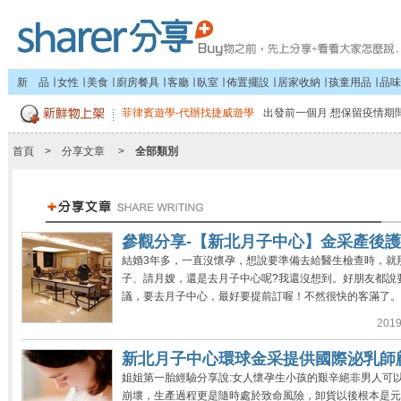
新 品
∣
女性
∣
美食
∣
廚房餐具
∣
客廳
∣
臥室
∣
佈置擺設
∣
居家收納
∣
孩童用品
∣
品味
菲律賓遊學-代辦找捷威遊學
出發前一個月 想保留疫情期間
首頁
>
分享文章
>
全部類別
參觀分享-【新北月子中心】金采產後
結婚3年多，一直沒懷孕，想說要準備去給醫生檢查時，就
子、請月嫂，還是去月子中心呢?我還沒想到。好朋友都說
議，要去月子中心，最好要提前訂喔！不然很快的客滿了。於
2019
新北月子中心環球金采提供國際泌乳師
姐姐第一胎經驗分享說:女人懷孕生小孩的艱辛絕非男人可
崩壞，生產過程更是隨時處於致命風險，卸貨以後根本是元