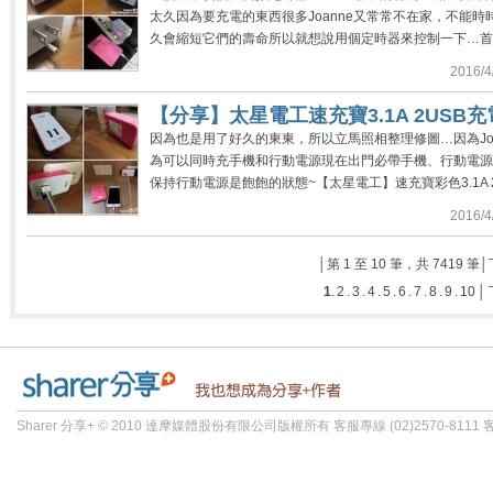
太久因為要充電的東西很多Joanne又常常不在家，不能
久會縮短它們的壽命所以就想說用個定時器來控制一下…首先來
2016/
【分享】太星電工速充寶3.1A 2USB充
因為也是用了好久的東東，所以立馬照相整理修圖…因為Joa
為可以同時充手機和行動電源現在出門必帶手機、行動電源和
保持行動電源是飽飽的狀態~【太星電工】速充寶彩色3.1A 2U
2016/
│第 1 至 10 筆，共 7419 筆│
1
.
2
.
3
.
4
.
5
.
6
.
7
.
8
.
9
.
10
│
Sharer 分享+ © 2010 達摩媒體股份有限公司版權所有 客服專線 (02)2570-8111 客服信