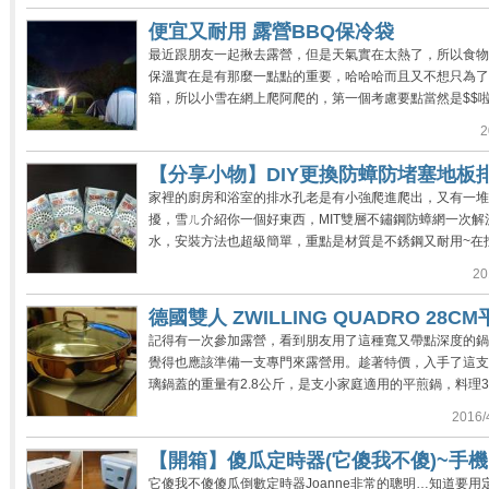
便宜又耐用 露營BBQ保冷袋
最近跟朋友一起揪去露營，但是天氣實在太熱了，所以食物
保溫實在是有那麼一點點的重要，哈哈哈而且又不想只為
箱，所以小雪在網上爬阿爬的，第一個考慮要點當然是$$啦!!!
2
【分享小物】DIY更換防蟑防堵塞地板排
家裡的廚房和浴室的排水孔老是有小強爬進爬出，又有一
擾，雪ㄦ介紹你一個好東西，MIT雙層不鏽鋼防蟑網一次
水，安裝方法也超級簡單，重點是材質是不銹鋼又耐用~在找到
20
德國雙人 ZWILLING QUADRO 28C
記得有一次參加露營，看到朋友用了這種寬又帶點深度的鍋
覺得也應該準備一支專門來露營用。趁著特價，入手了這支
璃鍋蓋的重量有2.8公斤，是支小家庭適用的平煎鍋，料理3
2016/
【開箱】傻瓜定時器(它傻我不傻)~手
它傻我不傻傻瓜倒數定時器Joanne非常的聰明…知道要