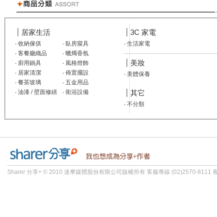
居家生活
3C 家電
‧
收納傢俱
‧
臥房寢具
‧
生活家電
‧
客餐廳織品
‧
蠟燭香氛
美妝
‧
廚用鍋具
‧
風格燈飾
‧
居家清潔
‧
佈置擺設
‧
美體保養
‧
餐茶玻璃
‧
五金用品
‧
油漆 / 壁面修繕
‧
衛浴設備
其它
‧
不分類
Sharer 分享+ © 2010 達摩媒體股份有限公司版權所有 客服專線 (02)2570-8111 客服信