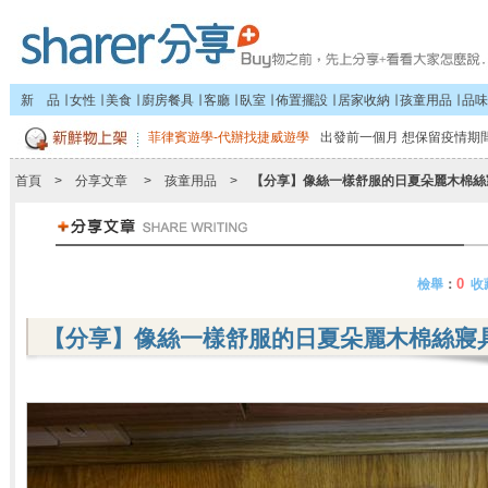
新 品
∣
女性
∣
美食
∣
廚房餐具
∣
客廳
∣
臥室
∣
佈置擺設
∣
居家收納
∣
孩童用品
∣
品味
菲律賓遊學-代辦找捷威遊學
出發前一個月 想保留疫情期間
首頁
>
分享文章
>
孩童用品
>
【分享】像絲一樣舒服的日夏朵麗木棉絲
0
檢舉
：
收
【分享】像絲一樣舒服的日夏朵麗木棉絲寢