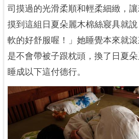
司摸過的光滑柔順和輕柔細緻，讓
摸到這組日夏朵麗木棉絲寢具就說
軟的好舒服喔！」她睡覺本來就滾
是不會帶被子跟枕頭，換了日夏朵
睡成以下這付德行。