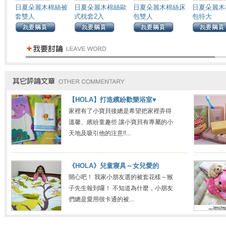
日夏朵麗木棉絲被
日夏朵麗木棉絲歐
日夏朵麗木棉絲床
日夏朵麗木
套雙人
式枕套2入
包雙人
包特大
【HOLA】打造繽紛歡樂浴室♥
家裡有了小寶貝後總是希望把家裡弄得
溫馨、繽紛童趣些 讓小寶貝有專屬的小
天地及吸引他的注意!!...
《HOLA》兒童寢具～女兒愛的
開心吧！ 我家小朋友選的被套花樣～猴
子先生報到囉！ 不知道為什麼，小朋友
們總是愛用很卡通的被...