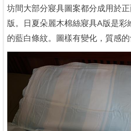
坊間大部分寢具圖案都分成用於正
版。日夏朵麗木棉絲寢具A版是彩
的藍白條紋。圖樣有變化，質感的