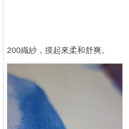
200織紗，摸起來柔和舒爽。