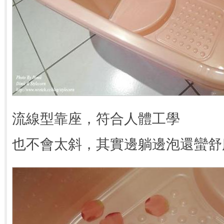
流線型靠座，符合人體工學
也不會太斜，其實邊躺邊泡還蠻舒