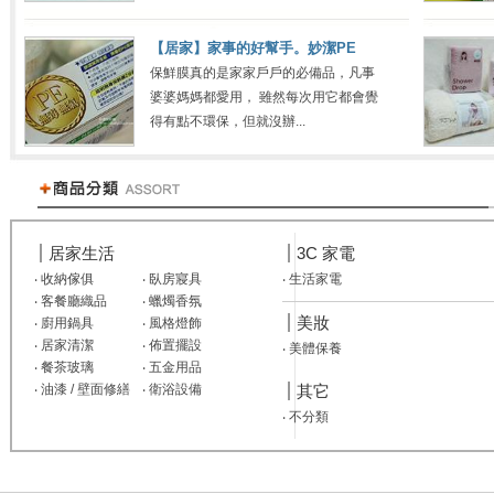
【居家】家事的好幫手。妙潔PE
保鮮膜真的是家家戶戶的必備品，凡事
婆婆媽媽都愛用， 雖然每次用它都會覺
得有點不環保，但就沒辦...
居家生活
3C 家電
‧
收納傢俱
‧
臥房寢具
‧
生活家電
‧
客餐廳織品
‧
蠟燭香氛
美妝
‧
廚用鍋具
‧
風格燈飾
‧
居家清潔
‧
佈置擺設
‧
美體保養
‧
餐茶玻璃
‧
五金用品
‧
油漆 / 壁面修繕
‧
衛浴設備
其它
‧
不分類