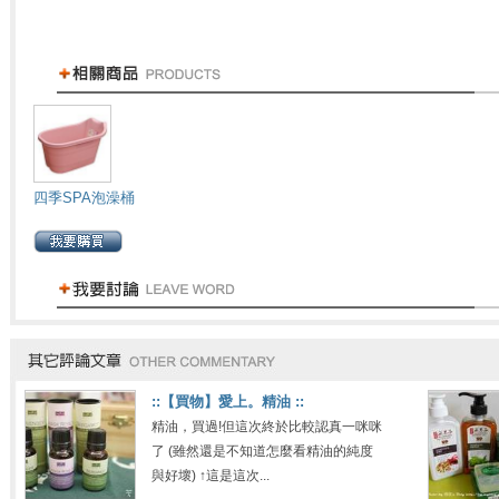
四季SPA泡澡桶
::【買物】愛上。精油 ::
精油，買過!但這次終於比較認真一咪咪
了 (雖然還是不知道怎麼看精油的純度
與好壞) ↑這是這次...