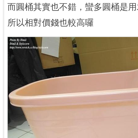
而圓桶其實也不錯，蠻多圓桶是用
所以相對價錢也較高囉