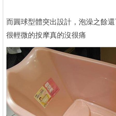
而圓球型體突出設計，泡澡之餘還
很輕微的按摩真的沒很痛