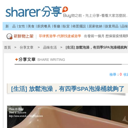
新 品
∣
女性
∣
美食
∣
廚房餐具
∣
客廳
∣
臥室
∣
佈置擺設
∣
居家收納
∣
孩童用品
∣
品味
菲律賓遊學-代辦找捷威遊學
出發前一個月 想保留疫情期間
首頁
>
分享文章
>
品味生活
>
[生活] 放鬆泡澡，有四季SPA泡澡桶就夠
0
檢舉
：
收
[生活] 放鬆泡澡，有四季SPA泡澡桶就夠了