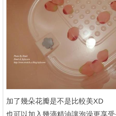
加了幾朵花瓣是不是比較美XD
也可以加入幾滴精油讓泡澡更享受~