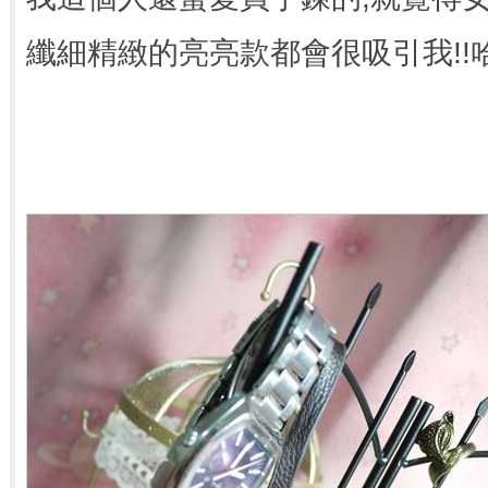
纖細精緻的亮亮款都會很吸引我!!