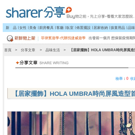
新 品
∣
女性
∣
美食
∣
廚房餐具
∣
客廳
∣
臥室
∣
佈置擺設
∣
居家收納
∣
孩童用品
∣
品味
菲律賓遊學-代辦找捷威遊學
出發前一個月 想保留疫情期間
首頁
>
分享文章
>
品味生活
>
【居家擺飾】HOLA UMBRA時尚屏風
0
檢舉
：
收
【居家擺飾】HOLA UMBRA時尚屏風造