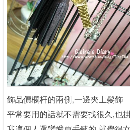
飾品價欄杆的兩側,一邊夾上髮飾
平常要用的話就不需要找很久,也
我這個人還蠻愛買手鍊的,就覺得