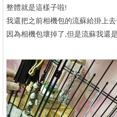
整體就是這樣子啦!
我還把之前相機包的流蘇給掛上去
因為相機包壞掉了,但是流蘇我還是