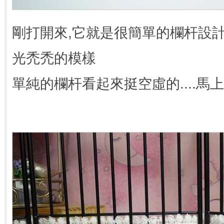
剛打開來,它就是很簡單的欄杆設計
光禿禿的模樣
單純的欄杆看起來挺空虛的....馬