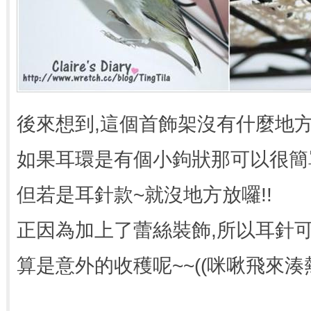
後來想到,這個首飾架沒有什麼地
如果耳環是有個小鉤狀那可以很簡
但若是耳針款~就沒地方放囉!!
正因為加上了蕾絲裝飾,所以耳針
算是意外的收穫呢~~((咪啾飛來湊熱