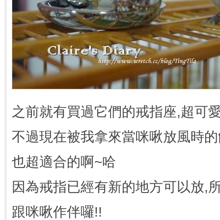
之前就有買過它們的戒指座,超可愛
不過現在被我拿來當咪啾放風時的
也超適合的啊~哈
因為戒指已經有新的地方可以放,所
跟咪啾作伴囉!!