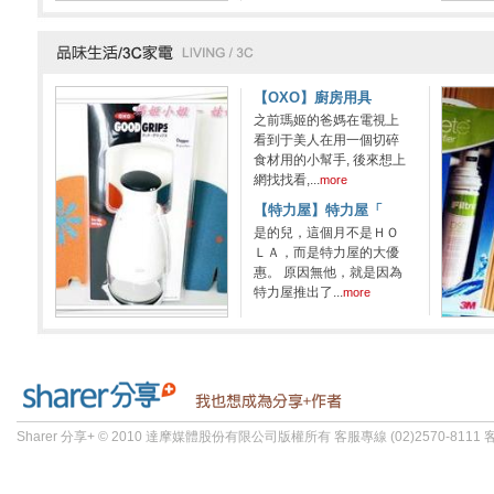
【OXO】廚房用具
之前瑪姬的爸媽在電視上
看到于美人在用一個切碎
食材用的小幫手, 後來想上
網找找看,...
more
【特力屋】特力屋「
是的兒，這個月不是ＨＯ
ＬＡ，而是特力屋的大優
惠。 原因無他，就是因為
特力屋推出了...
more
Sharer 分享+ © 2010 達摩媒體股份有限公司版權所有 客服專線 (02)2570-8111 客服信