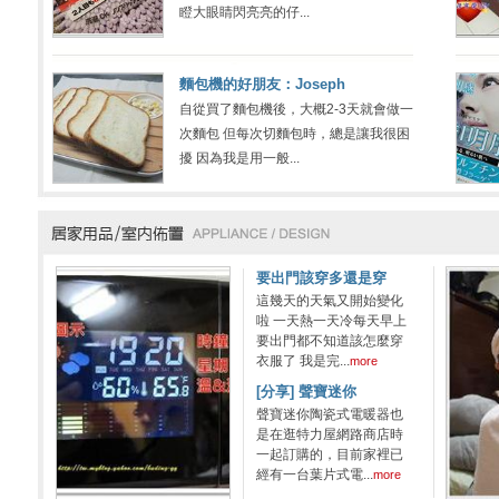
瞪大眼睛閃亮亮的仔...
麵包機的好朋友：Joseph
自從買了麵包機後，大概2-3天就會做一
次麵包 但每次切麵包時，總是讓我很困
擾 因為我是用一般...
要出門該穿多還是穿
這幾天的天氣又開始變化
啦 一天熱一天冷每天早上
要出門都不知道該怎麼穿
衣服了 我是完...
more
[分享] 聲寶迷你
聲寶迷你陶瓷式電暖器也
是在逛特力屋網路商店時
一起訂購的，目前家裡已
經有一台葉片式電...
more