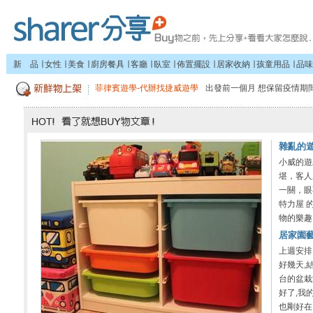
新 品
∣
女性
∣
美食
∣
廚房餐具
∣
客廳
∣
臥室
∣
佈置擺設
∣
居家收納
∣
孩童用品
∣
品味
菲律賓遊學-代辦找捷威遊學
出發前一個月 想保留疫情期間
雜亂的
小威的遊
堪，客人
一關，眼
特力屋 
物的樂趣，
居家園
上週安排
好幾天,
台的盆栽
好了,我
也剛好在..