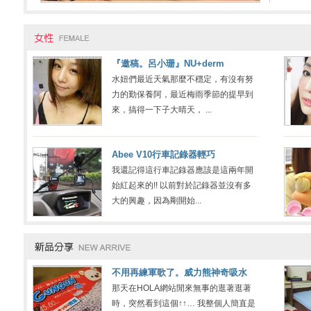
『邀稿。呂小珊』NU+derm
水妞們最近天氣那麼不穩定，有沒有努
力的勤保養阿，最近梅雨季節的提早到
來，搞得一下子大晴天， ...
Abee V10行車記錄器輕巧
我還記得這行車記錄器應該是這兩年開
始紅起來的!! 以前對於記錄器並沒有多
大的興趣，因為剛開始...
不用再練軍歌了。威力熊神奇吸水
那天在HOLA網站閒來無事的逛著逛著
時，突然看到這個↑↑… 我整個人簡直是